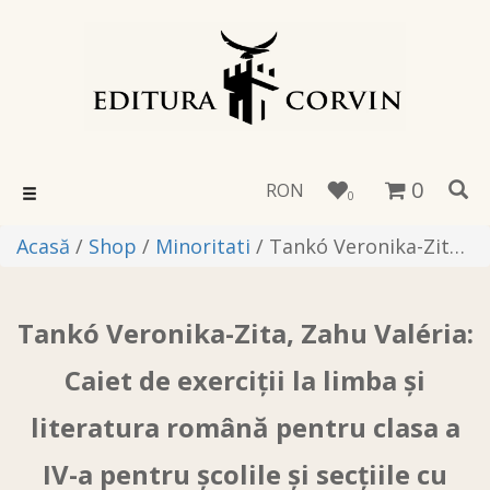
0
RON
Toggle
0
navigation
Acasă
/
Shop
/
Minoritati
/ Tankó Veronika-Zita, Zahu Valéria: Caiet de exerciţii la limba şi literatura română pentru clasa a IV-a pentru școlile și secțiile cu predare în limba maghiară
Tankó Veronika-Zita, Zahu Valéria:
Caiet de exerciţii la limba şi
literatura română pentru clasa a
IV-a pentru școlile și secțiile cu