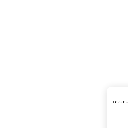
Folosim c