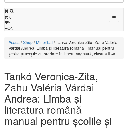
Toggle
0
navigati
0
RON
Acasă
/
Shop
/
Minoritati
/ Tankó Veronica-Zita, Zahu Valéria
Várdai Andrea: Limba și literatura română - manual pentru
școlile și secțiile cu predare în limba maghiară, clasa a III-a
Tankó Veronica-Zita,
Zahu Valéria Várdai
Andrea: Limba și
literatura română -
manual pentru școlile și