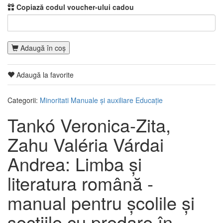
Copiază codul voucher-ului cadou
Adaugă în coş
Adaugă la favorite
Categorii:
Minoritati
Manuale și auxiliare
Educaţie
Tankó Veronica-Zita,
Zahu Valéria Várdai
Andrea: Limba și
literatura română -
manual pentru școlile și
secțiile cu predare în