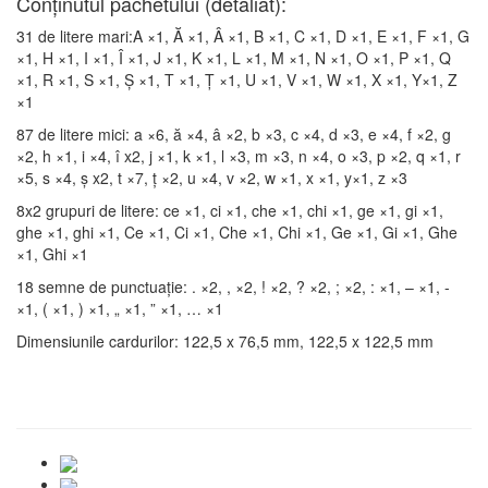
Conţinutul pachetului (detaliat):
31 de litere mari:A ×1, Ă ×1, Â ×1, B ×1, C ×1, D ×1, E ×1, F ×1, G
×1, H ×1, I ×1, Î ×1, J ×1, K ×1, L ×1, M ×1, N ×1, O ×1, P ×1, Q
×1, R ×1, S ×1, Ş ×1, T ×1, Ţ ×1, U ×1, V ×1, W ×1, X ×1, Y×1, Z
×1
87 de litere mici: a ×6, ă ×4, â ×2, b ×3, c ×4, d ×3, e ×4, f ×2, g
×2, h ×1, i ×4, î x2, j ×1, k ×1, l ×3, m ×3, n ×4, o ×3, p ×2, q ×1, r
×5, s ×4, ş x2, t ×7, ţ ×2, u ×4, v ×2, w ×1, x ×1, y×1, z ×3
8x2 grupuri de litere: ce ×1, ci ×1, che ×1, chi ×1, ge ×1, gi ×1,
ghe ×1, ghi ×1, Ce ×1, Ci ×1, Che ×1, Chi ×1, Ge ×1, Gi ×1, Ghe
×1, Ghi ×1
18 semne de punctuaţie: . ×2, , ×2, ! ×2, ? ×2, ; ×2, : ×1, – ×1, -
×1, ( ×1, ) ×1, „ ×1, ” ×1, … ×1
Dimensiunile cardurilor: 122,5 x 76,5 mm, 122,5 x 122,5 mm