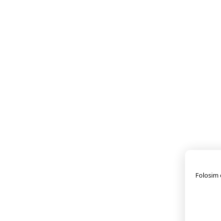
Folosim c