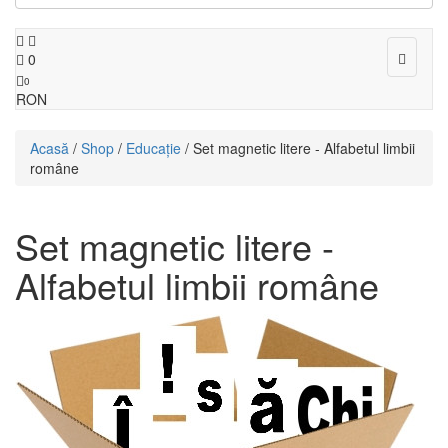
Toggle
0
navigat
0
RON
Acasă
/
Shop
/
Educaţie
/ Set magnetic litere - Alfabetul limbii
române
Set magnetic litere -
Alfabetul limbii române