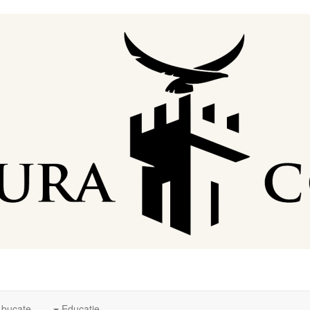
 bucate
Educaţie