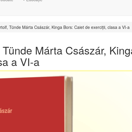
rtolf, Tünde Márta Császár, Kinga Bors: Caiet de exerciții, clasa a VI-a
, Tünde Márta Császár, King
asa a VI-a