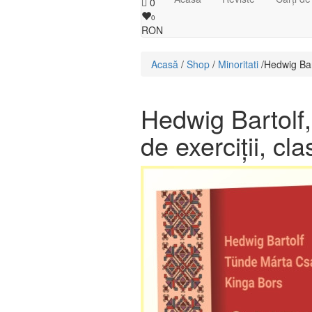
0
0
RON
Acasă
/
Shop
/
Minoritati
/ ​Hedwig Ba
​Hedwig Bartolf
de exerciții, cl