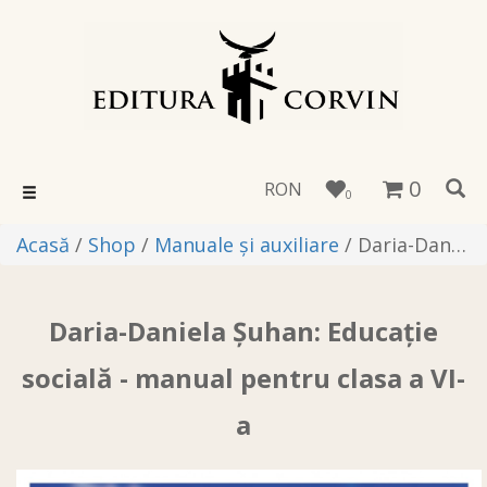
0
RON
Toggle
0
navigation
Acasă
/
Shop
/
Manuale și auxiliare
/ Daria-Daniela Șuhan: Educație socială - manual pentru clasa a VI-a
Daria-Daniela Șuhan: Educație
socială - manual pentru clasa a VI-
a