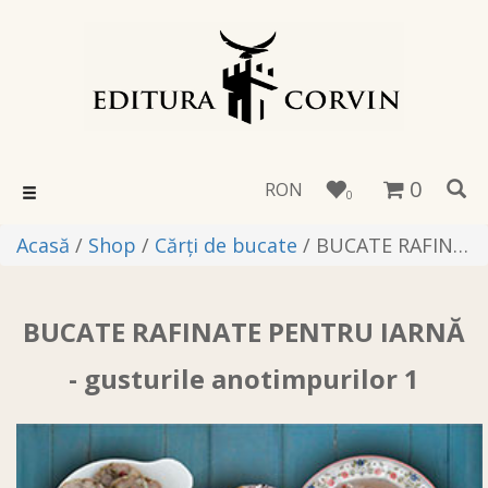
0
RON
Toggle
0
navigation
Acasă
/
Shop
/
Cărţi de bucate
/ BUCATE RAFINATE PENTRU IARNĂ - gusturile anotimpurilor 1
BUCATE RAFINATE PENTRU IARNĂ
- gusturile anotimpurilor 1