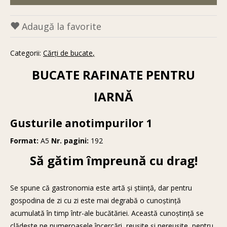
Adaugă la favorite
Categorii:
Cărţi de bucate
BUCATE RAFINATE PENTRU
IARNĂ
Gusturile anotimpurilor 1
Format:
A5
Nr. pagini:
192
Să gătim împreună cu drag!
Se spune că gastronomia este artă şi ştiinţă, dar pentru
gospodina de zi cu zi este mai degrabă o cunoştinţă
acumulată în timp într-ale bucătăriei. Această cunoştinţă se
clădeşte pe numeroasele încercări, reuşite şi nereuşite, pentru