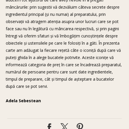
mâncărurile: prin sugestii vă dezvăluim câteva secrete despre
ingredientul principal (şi nu numai) al preparatului, prin
observaţii vă atragem atenţia asupra unor lucruri care se pot
face sau nu în legătură cu mâncarea respectivă, şi prin pagini
întregi vă oferim sfaturi şi vă îmbogăţim cunoştinţele despre
obiectele şi ustensilele pe care le folosiţi în a găti. În prezenta
carte am adăugat la fiecare reţetă câte o iconiţă după care vă
puteţi ghida în a alege bucatele potrivite. Aceste iconiţe vă
informează categoria de preţ în care se încadrează preparatul,
numărul de persoane pentru care sunt date ingredientele,
timpul de preparare, cât şi timpul de aşteptare a bucatelor
după care se pot servi.
Adela Sebestean