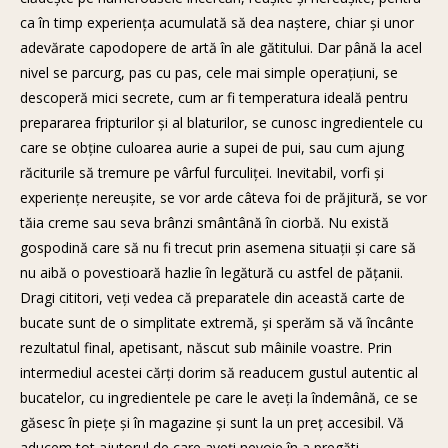
ca în timp experienţa acumulată să dea naştere, chiar şi unor
adevărate capodopere de artă în ale gătitului. Dar până la acel
nivel se parcurg, pas cu pas, cele mai simple operaţiuni, se
descoperă mici secrete, cum ar fi temperatura ideală pentru
prepararea fripturilor şi al blaturilor, se cunosc ingredientele cu
care se obţine culoarea aurie a supei de pui, sau cum ajung
răciturile să tremure pe vârful furculiţei. Inevitabil, vorfi şi
experienţe nereuşite, se vor arde câteva foi de prăjitură, se vor
tăia creme sau seva brânzi smântână în ciorbă. Nu există
gospodină care să nu fi trecut prin asemena situaţii şi care să
nu aibă o povestioară hazlie în legătură cu astfel de păţanii.
Dragi cititori, veţi vedea că preparatele din această carte de
bucate sunt de o simplitate extremă, şi sperăm să vă încânte
rezultatul final, apetisant, născut sub mâinile voastre. Prin
intermediul acestei cărţi dorim să readucem gustul autentic al
bucatelor, cu ingredientele pe care le aveţi la îndemână, ce se
găsesc în pieţe şi în magazine şi sunt la un preţ accesibil. Vă
aducem tot ajutorul de care aveţi nevoie în a pregăti