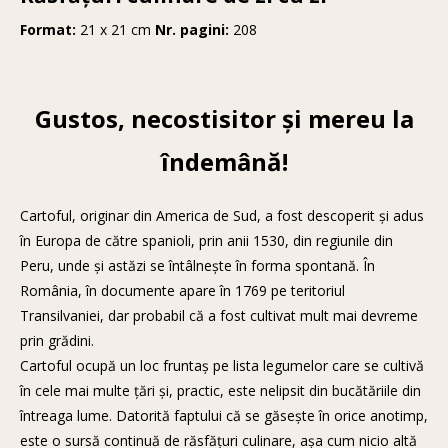
Format:
21 x 21 cm
Nr. pagini:
208
Gustos, necostisitor şi mereu la
îndemână!
Cartoful, originar din America de Sud, a fost descoperit şi adus
în Europa de către spanioli, prin anii 1530, din regiunile din
Peru, unde şi astăzi se întâlneşte în forma spontană. În
România, în documente apare în 1769 pe teritoriul
Transilvaniei, dar probabil că a fost cultivat mult mai devreme
prin grădini.
Cartoful ocupă un loc fruntaş pe lista legumelor care se cultivă
în cele mai multe ţări şi, practic, este nelipsit din bucătăriile din
întreaga lume. Datorită faptului că se găseşte în orice anotimp,
este o sursă continuă de răsfăţuri culinare, aşa cum nicio altă