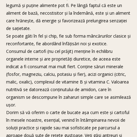
legumă şi puţine alimente pot fi. Pe lângă faptul că este un
aliment de bază, necostisitor şi la îndemână, este şi un aliment
care hrăneşte, dă energie şi favorizează prelungirea senzaţiei
de saţietate.
Se poate găti în fel şi chip, fie sub forma mâncărurilor clasice şi
reconfortante, fie abordând înfăţisări noi şi exotice.
Consumul de cartofi (nu cel prăjit) menţine în echilibru
organele interne şi are proprietăţi diuretice, de aceea este
indicat a fi consumat mai mult fiert. Conţine săruri minerale
(fosfor, magneziu, calciu, potasiu şi fier), acizi organici (citric,
malic, oxalic), complexul de vitamine B şi vitamina C. Valoarea
nutritivă se datorează conţinutului de amidon, care în
organism se descompune în zaharuri simple care se asimilează
uşor.
Dorim să vă oferim o carte de bucate aşa cum este şi cartoful
în mesele noastre, esenţial, venind în întâmpinarea nevoii de
soluţii practice şi rapide sau mai sofisticate pe parcursul a
aproape două sute de reţete gustoase. Veţi găsi antreuri şi