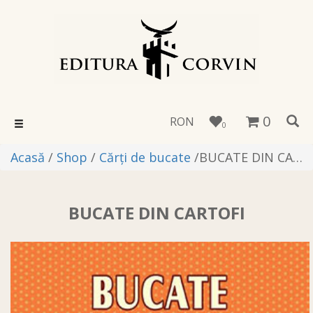
0
RON
Toggle
0
navigation
Acasă
/
Shop
/
Cărţi de bucate
/ ​BUCATE DIN CARTOFI
​BUCATE DIN CARTOFI